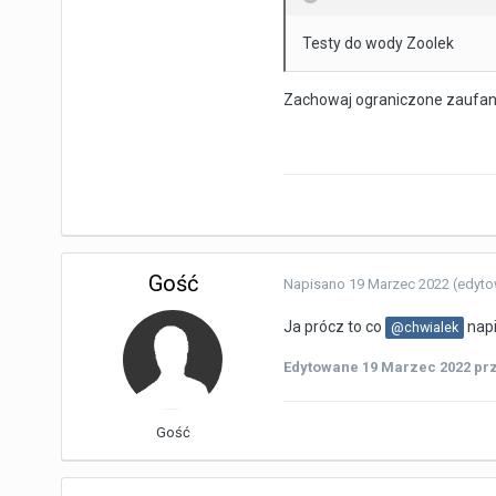
Testy do wody Zoolek
Zachowaj ograniczone zaufanie
Gość
Napisano
19 Marzec 2022
(edyt
Ja prócz to co
napi
@chwialek
Edytowane
19 Marzec 2022
pr
Gość