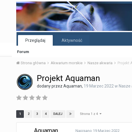
Przeglądaj
Aktywność
Forum
Strona główna
Akwarium morskie
Nasze akwaria
Projekt
Projekt Aquaman
dodany przez
Aquaman
,
19 Marzec 2022
w
Nasze 
Strona 1 z 4
1
2
3
4
DALEJ
Aquaman
Napisano
19 Marzec 2022