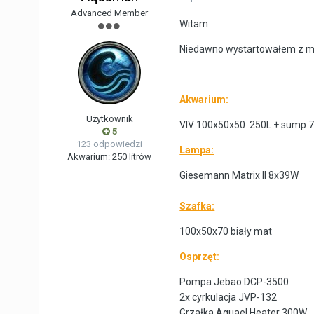
Advanced Member
Witam
Niedawno wystartowałem z moi
Akwarium:
Użytkownik
VIV 100x50x50 250L + sump 7
5
123 odpowiedzi
Lampa:
Akwarium:
250 litrów
Giesemann Matrix II 8x39W
Szafka:
100x50x70 biały mat
Osprzęt:
Pompa Jebao DCP-3500
2x cyrkulacja JVP-132
Grzałka Aquael Heater 300W