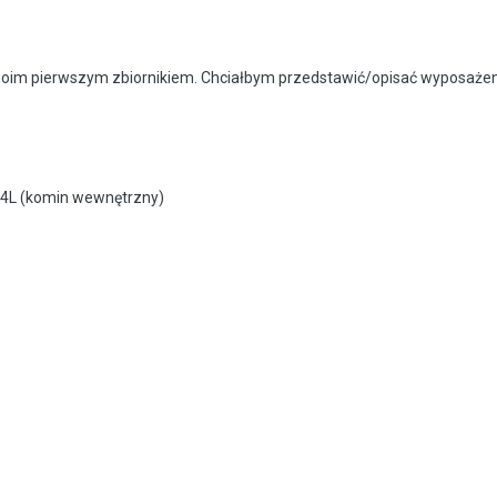
m pierwszym zbiornikiem. Chciałbym przedstawić/opisać wyposażenie j
4L (komin wewnętrzny)