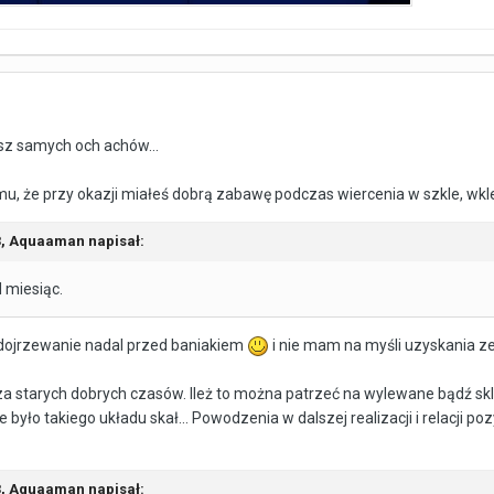
sz samych och achów...
emu, że przy okazji miałeś dobrą zabawę podczas wiercenia w szkle, wkl
3,
Aquaaman
napisał:
d miesiąc
.
. dojrzewanie nadal przed baniakiem
i nie mam na myśli uzyskania z
ak za starych dobrych czasów. Ileż to można patrzeć na wylewane bądź sk
e było takiego układu skał... Powodzenia w dalszej realizacji i relacji 
3,
Aquaaman
napisał: