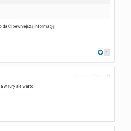
 da Ci pewniejszą informację.
1
Zgłoś odpowiedź
a w rury ale warto.