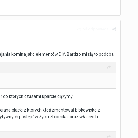
Zgłoś odpowiedź
ejania komina jako elementów DIY. Bardzo mi się to podoba.
er do których czasami uparcie dążymy.
lejane placki z których ktoś zmontował blokowisko z
pozytywnych postępów życia zbiornika, oraz własnych