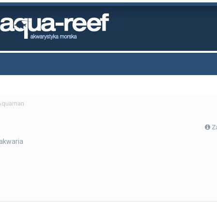
 Aquaman
Z
akwaria