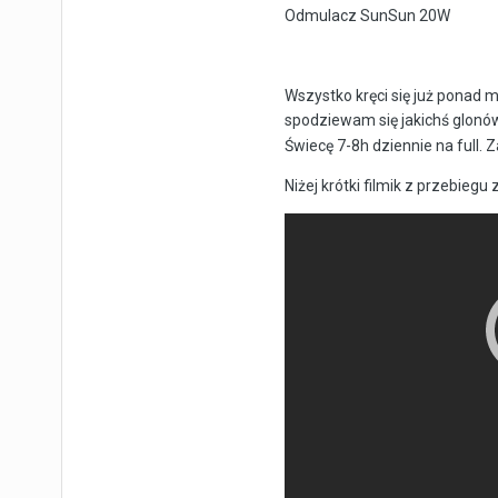
Odmulacz SunSun 20W
Wszystko kręci się już ponad 
spodziewam się jakichś glon
Świecę 7-8h dziennie na full. Z
Niżej krótki filmik z przebieg