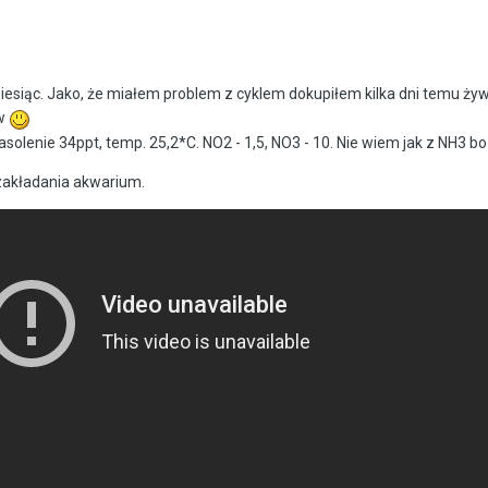
miesiąc. Jako, że miałem problem z cyklem dokupiłem kilka dni temu ży
ów
asolenie 34ppt, temp. 25,2*C. NO2 - 1,5, NO3 - 10. Nie wiem jak z NH3 bo 
u zakładania akwarium.