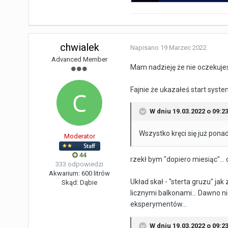
chwialek
Napisano
19 Marzec 2022
Advanced Member
Mam nadzieję że nie oczekuje
Fajnie że ukazałeś start syst
W dniu 19.03.2022 o 09:2
Wszystko kręci się już pona
Moderator
44
rzekł bym "dopiero miesiąc"..
333 odpowiedzi
Akwarium:
600 litrów
Układ skał - "sterta gruzu" j
Skąd:
Dąbie
licznymi balkonami... Dawno ni
eksperymentów...
W dniu 19.03.2022 o 09:2