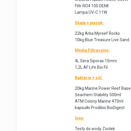
Filtr RO4 100 DEMI
Lampa UV-C 11W
Skała + piasek:
22kg Arka Myreef Rocks
10kg Blue Treasure Live Sand
Media Filtracyjne:
4L Sera Siporax 15mm
1,2L AF Life Bio Fil
Bakterie + sól:
20kg Marine Power Reef Base 
Seachem Stability 500ml
ATM Colony Marine 473ml
kapsułki Prodibio BioDigest
Inne:
Testy do wody Zoolek