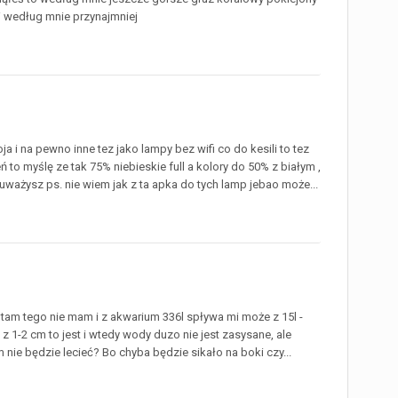
i według mnie przynajmniej
i na pewno inne tez jako lampy bez wifi co do kesili to tez
 to myślę ze tak 75% niebieskie full a kolory do 50% z białym ,
auważysz ps. nie wiem jak z ta apka do tych lamp jebao może...
 tam tego nie mam i z akwarium 336l spływa mi może z 15l -
 1-2 cm to jest i wtedy wody duzo nie jest zasysane, ale
 nie będzie lecieć? Bo chyba będzie sikało na boki czy...