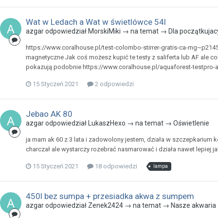
Wat w Ledach a Wat w świetlówce 54l
azgar odpowiedział MorskiMiki → na temat →
Dla początkujac
https://www.coralhouse.pl/test-colombo-stirrer-gratis-ca-mg~p214
magnetyczne Jak coś możesz kupić te testy z saliferta lub AF ale co
pokazują podobnie https://www.coralhouse.pl/aquaforest-testpro-alk
15 Styczeń 2021
2 odpowiedzi
Jebao AK 80
azgar odpowiedział LukaszHexo → na temat →
Oświetlenie
ja mam ak 60 z 3 lata i zadowolony jestem, działa w szczepkarium ko
charczał ale wystarczy rozebrać nasmarować i działa nawet lepiej j
15 Styczeń 2021
18 odpowiedzi
lampa
450l bez sumpa + przesiadka akwa z sumpem
azgar odpowiedział Zenek2424 → na temat →
Nasze akwaria