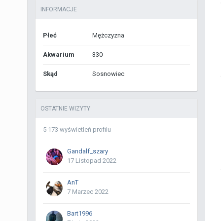
INFORMACJE
Płeć
Mężczyzna
Akwarium
330
Skąd
Sosnowiec
OSTATNIE WIZYTY
5 173 wyświetleń profilu
Gandalf_szary
17 Listopad 2022
AnT
7 Marzec 2022
Bart1996