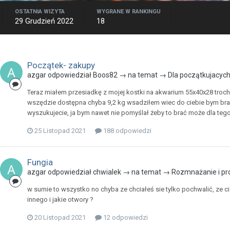
OSTATNIA WIZYTA
WYGRANE W RANKINGU
29 Grudzień 2022
18
Początek- zakupy
azgar odpowiedział Boos82 → na temat →
Dla początkujacyc
Teraz miałem przesiadkę z mojej kostki na akwarium 55x40x28 trochę
wszędzie dostępna chyba 9,2 kg wsadziłem wiec do ciebie bym brał 1
wyszukujecie, ja bym nawet nie pomyślał żeby to brać może dla teg
25 Listopad 2021
188 odpowiedzi
Fungia
azgar odpowiedział chwialek → na temat →
Rozmnażanie i pr
w sumie to wszystko no chyba ze chciałeś sie tylko pochwalić, ze c
innego i jakie otwory ?
20 Listopad 2021
12 odpowiedzi