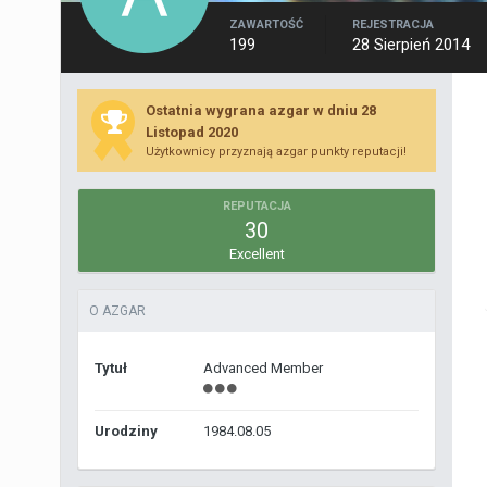
ZAWARTOŚĆ
REJESTRACJA
199
28 Sierpień 2014
Ostatnia wygrana azgar w dniu 28
Listopad 2020
Użytkownicy przyznają azgar punkty reputacji!
REPUTACJA
30
Excellent
O AZGAR
Tytuł
Advanced Member
Urodziny
1984.08.05