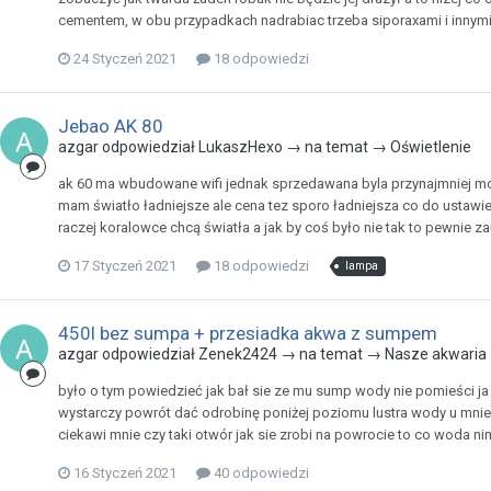
cementem, w obu przypadkach nadrabiac trzeba siporaxami i innym
24 Styczeń 2021
18 odpowiedzi
Jebao AK 80
azgar odpowiedział LukaszHexo → na temat →
Oświetlenie
ak 60 ma wbudowane wifi jednak sprzedawana byla przynajmniej moja 
mam światło ładniejsze ale cena tez sporo ładniejsza co do ustawień
raczej koralowce chcą światła a jak by coś było nie tak to pewnie z
17 Styczeń 2021
18 odpowiedzi
lampa
450l bez sumpa + przesiadka akwa z sumpem
azgar odpowiedział Zenek2424 → na temat →
Nasze akwaria
było o tym powiedzieć jak bał sie ze mu sump wody nie pomieści ja
wystarczy powrót dać odrobinę poniżej poziomu lustra wody u mnie z
ciekawi mnie czy taki otwór jak sie zrobi na powrocie to co woda nim
16 Styczeń 2021
40 odpowiedzi