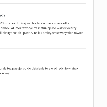
ych
545 troszke drożnej wychodzi ale masz mieszadło
lombo i AF moi faworyci za instrukcje bo wszystkie trzy
alinity-test-kh~p34277 na kH praktycznie wszystkie równie...
rala tez pasuje, co do działania to z wad jedynie wiatrak
ak nowy