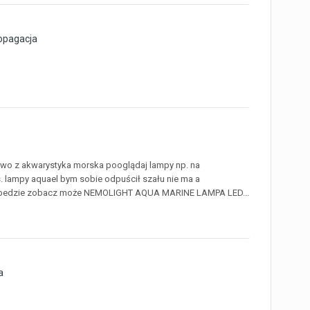
opagacja
owo z akwarystyka morska pooglądaj lampy np. na
ps. lampy aquael bym sobie odpuścił szału nie ma a
enie bedzie zobacz może NEMOLIGHT AQUA MARINE LAMPA LED...
a