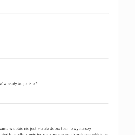
h
ków skały bo je sklei?
sama w sobie nie jest zła ale dobra tez nie wystarczy
o dąłeś to według mnie jeszcze gorsze gruz koralowy poklejony