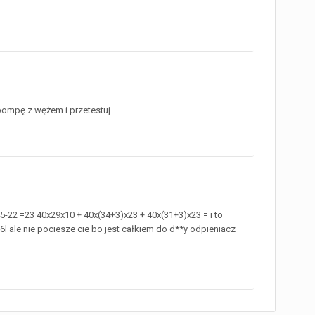
pompę z wężem i przetestuj
-22 =23 40x29x10 + 40x(34+3)x23 + 40x(31+3)x23 = i to
6l ale nie pociesze cie bo jest całkiem do d**y odpieniacz