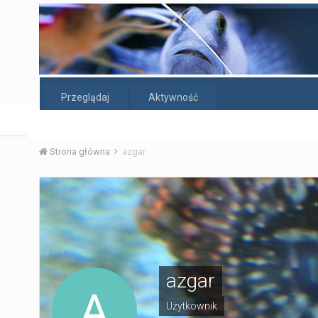
Przeglądaj
Aktywność
Strona główna
azgar
azgar
Użytkownik