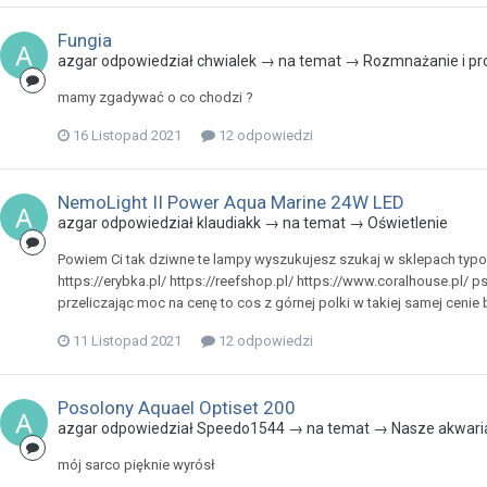
Fungia
azgar odpowiedział chwialek → na temat →
Rozmnażanie i pr
mamy zgadywać o co chodzi ?
16 Listopad 2021
12 odpowiedzi
NemoLight II Power Aqua Marine 24W LED
azgar odpowiedział klaudiakk → na temat →
Oświetlenie
Powiem Ci tak dziwne te lampy wyszukujesz szukaj w sklepach typ
https://erybka.pl/ https://reefshop.pl/ https://www.coralhouse.pl/ 
przeliczając moc na cenę to cos z górnej polki w takiej samej c
11 Listopad 2021
12 odpowiedzi
Posolony Aquael Optiset 200
azgar odpowiedział Speedo1544 → na temat →
Nasze akwari
mój sarco pięknie wyrósł