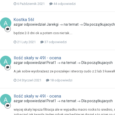
6 Październik 2021
44 odpowiedzi
Kostka 56l
azgar odpowiedział Jarekgi → na temat →
Dla początkujacyc
będzie 2-3 dni ok a potem cos nie tak....
21 Luty 2021
37 odpowiedzi
Ilość skały w 49l - ocena
azgar odpowiedział Pirat1 → na temat →
Dla początkujacych
A jak sobie wyobrażasz ze poszaleje i stworzy cudo z 2 lub 3 kawał
24 Styczeń 2021
18 odpowiedzi
Ilość skały w 49l - ocena
azgar odpowiedział Pirat1 → na temat →
Dla początkujacych
więcej skały lepsza filtracja ale w wypadku macro rocks to srednio, 
zobaczyć jak twarda żaden robak nie będzie jej drazył a to nizej c