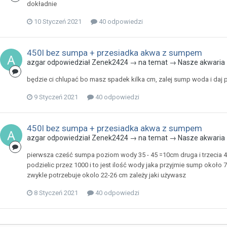
dokładnie
10 Styczeń 2021
40 odpowiedzi
450l bez sumpa + przesiadka akwa z sumpem
azgar odpowiedział Zenek2424 → na temat →
Nasze akwaria
będzie ci chlupać bo masz spadek kilka cm, zalej sump woda i daj 
9 Styczeń 2021
40 odpowiedzi
450l bez sumpa + przesiadka akwa z sumpem
azgar odpowiedział Zenek2424 → na temat →
Nasze akwaria
pierwsza cześć sumpa poziom wody 35 - 45 =10cm druga i trzecia 45
podzielic przez 1000 i to jest ilość wody jaka przyjmie sump około 7
zwykle potrzebuje okolo 22-26 cm zależy jaki używasz
8 Styczeń 2021
40 odpowiedzi