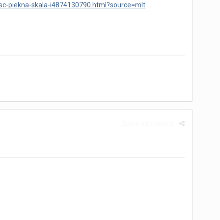
wosc-piekna-skala-i4874130790.html?source=mlt
Zgłoś odpowiedź
.