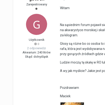
Zarejestrowany
Witam
Na sąsiednim forum pojawił si
na akwarystyce morskiej i skał
za kilogram.
Użytkownik
Głosy są różne bo co osoba to
0
2 odpowiedzi
rafa, która jest wydobywana na
Akwarium:
240 litrów
przy gorących źródłach gdzie wy
Skąd:
dolnyśląsk
Ludzie moczą tę skałę w RO lub
A wy jak myślicie? Jakie jest
Pozdrawiam
Maciek