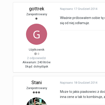
gottrek
Napisano
17 Grudzień 2014
Zarejestrowany
Właśnie próbowałem sobie tę s
się od niej odłamuje.
Użytkownik
0
2 odpowiedzi
Akwarium:
240 litrów
Skąd:
dolnyśląsk
Stani
Napisano
18 Grudzień 2014
Zarejestrowany
Moze to jakis piaskowiec z do
inna cene a tak to kombinuje, z