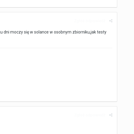
Zgłoś odpowiedź
u dni moczy się w solance w osobnym zbiorniku,jak testy
Zgłoś odpowiedź