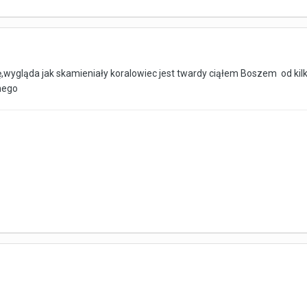
,wygląda jak skamieniały koralowiec jest twardy ciąłem Boszem od kilk
wnego