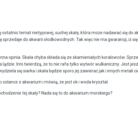
ę ostatnio temat nietypowej, suchej skały, która może nadawać się do 
ę sprzedaje do akwarii słodkowodnych. Tak więc nie ma gwarancji, iż się
 inna opinia. Skała chyba składa się ze skamieniałych koralowców. Sprz
 lądzie. Inni twierdzą, że to nie rafa tylko wytwór wulkaniczny. Jest je
dziela się siarka i skała będzie sporo jej zawierać jak i innych metali ci
 solance z akwarium i mówią, że jest ok i woda kryształ.
 pochodzenie tej skały? Nada się to do akwarium morskiego?