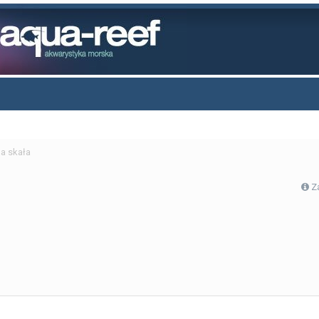
a skała
Z