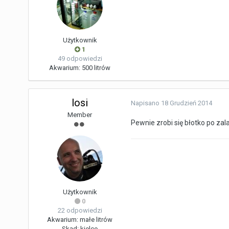
Użytkownik
1
49 odpowiedzi
Akwarium:
500 litrów
losi
Napisano
18 Grudzień 2014
Member
Pewnie zrobi się błotko po zal
Użytkownik
0
22 odpowiedzi
Akwarium:
małe litrów
Skąd:
kielce