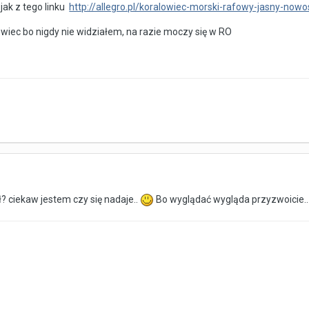
 jak z tego linku
http://allegro.pl/koralowiec-morski-rafowy-jasny-no
wiec bo nigdy nie widziałem, na razie moczy się w RO
 ciekaw jestem czy się nadaje..
Bo wyglądać wygląda przyzwoicie.