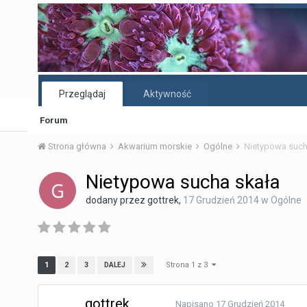
Przeglądaj
Aktywność
Forum
Strona główna
Akwarium morskie
Ogólne
Nietypowa such
Nietypowa sucha skała
dodany przez
gottrek
,
17 Grudzień 2014
w
Ogólne
Strona 1 z 3
1
2
3
DALEJ
gottrek
Napisano
17 Grudzień 2014