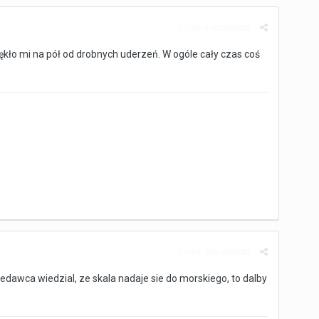
Zgłoś odpowiedź
ękło mi na pół od drobnych uderzeń. W ogóle cały czas coś
Zgłoś odpowiedź
dawca wiedzial, ze skala nadaje sie do morskiego, to dalby