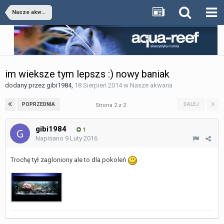
Nasze akwaria
im wieksze tym lepszs :) nowy baniak
dodany przez
gibi1984
,
18 Sierpień 2014
w
Nasze akwaria
POPRZEDNIA
DALEJ
Strona 2 z 2
gibi1984
1
Napisano
9 Luty 2016
Trochę tył zagloniony ale to dla pokoleń