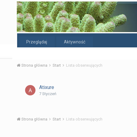
Przeglądaj
Aktywność
Strona główna
Start
Lista obserwujących
Atixure
7 Styczeń
Strona główna
Start
Lista obserwujących